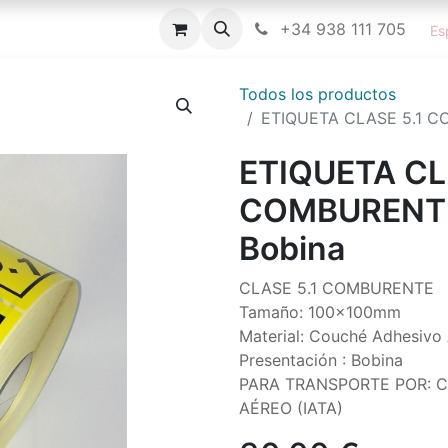
icitud de Información/ Consultoría
Cursos
+34 938 111 705
Blog
Cita
I
Es
Todos los productos
ETIQUETA CLASE 5.1 C
ETIQUETA CL
COMBURENTE
Bobina
CLASE 5.1 COMBURENTE
Tamaño: 100x100mm
Material: Couché Adhesivo
Presentación : Bobina
PARA TRANSPORTE POR: C
AÉREO (IATA)