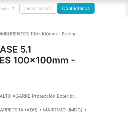
ncidencias Pedidos / Entregas / Gestión de Calidad
Iniciar sesión
Contáctenos
pañol
OMBURENTES 100x100mm - Bobina
ASE 5.1
S 100x100mm -
 ALTO AGARRE Protección Exterior.
ARRETERA (ADR) • MARÍTIMO (IMDG) •