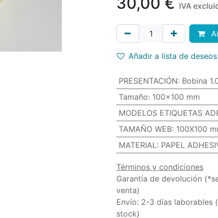
30,00
€
IVA exclui
Añ
Añadir a lista de deseos
PRESENTACIÓN
:
Bobina 1
Tamaño
:
100x100 mm
MODELOS ETIQUETAS AD
TAMAÑO WEB
:
100X100 
MATERIAL
:
PAPEL ADHESI
Términos y condiciones
Garantía de devolución (*s
venta)
Envío: 2-3 días laborables 
stock)