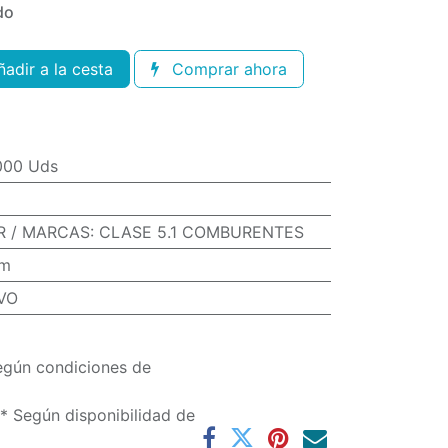
do
adir a la cesta
Comprar ahora
.000 Uds
R / MARCAS
:
CLASE 5.1 COMBURENTES
mm
VO
egún condiciones de
(* Según disponibilidad de