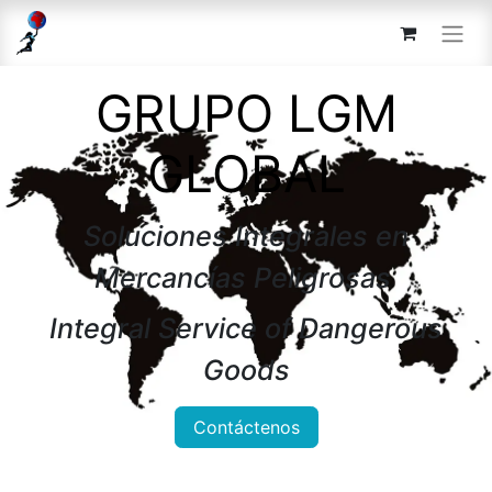
GRUPO LGM
GLOBAL
Soluciones Integrales en
Mercancías Peligrosas
Integral Service of Dangerous
Goods
Contáctenos