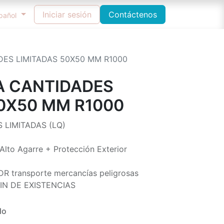
ncidencias Pedidos / Entregas / Gestión de Calidad
Iniciar sesión
Contáctenos
pañol
ES LIMITADAS 50X50 MM R1000
 CANTIDADES
50X50 MM R1000
LIMITADAS (LQ)
Alto Agarre + Protección Exterior
DR transporte mercancías peligrosas
IN DE EXISTENCIAS
do