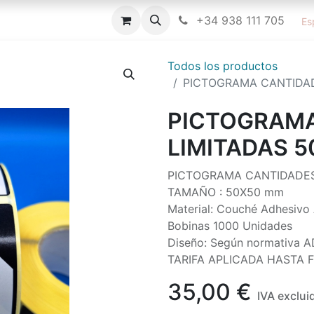
icitud de Información/ Consultoría
Cursos
+34 938 111 705
Blog
Cita
I
Es
Todos los productos
PICTOGRAMA CANTIDAD
PICTOGRAMA
LIMITADAS 
PICTOGRAMA CANTIDADES 
TAMAÑO : 50X50 mm
Material: Couché Adhesivo 
Bobinas 1000 Unidades
Diseño: Según normativa A
TARIFA APLICADA HASTA F
35,00
€
IVA exclui