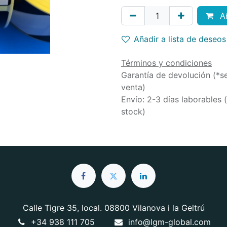
Añ
Añadir a lista de deseos
Términos y condiciones
Garantía de devolución (*s
venta)
Envío: 2-3 días laborables 
stock)
Calle Tigre 35, local. 08800 Vilanova i la Geltrú
+34 938 111 705
info@lgm-global.com