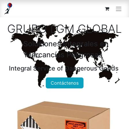
GRUPO LGM GLOBAL
Soluciones Integrales en
Mercancías Peligrosas
Integral Service of Dangerous Goods
Contáctenos